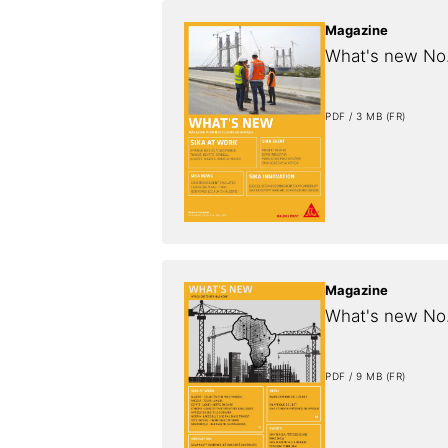
Magazine
What's new No
PDF / 3 MB (FR)
Magazine
What's new No
PDF / 9 MB (FR)