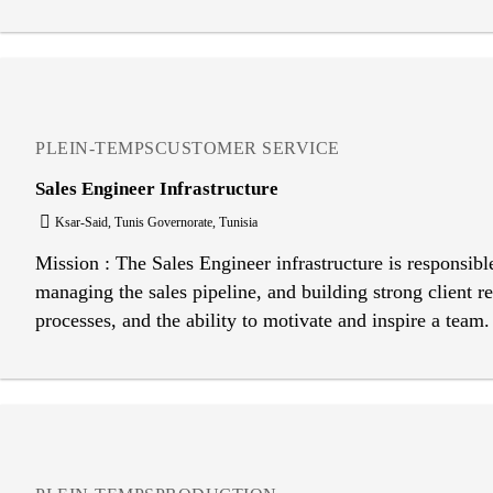
passes Respond promptly to security incidents, emergenci
security procedures Assist in emergency situations such a
needed Report suspicious activities or unsafe conditions
PLEIN-TEMPS
CUSTOMER SERVICE
Sales Engineer Infrastructure
Ksar-Said, Tunis Governorate, Tunisia
Mission : The Sales Engineer infrastructure is responsibl
managing the sales pipeline, and building strong client r
processes, and the ability to motivate and inspire a team. 
objectives and contribute to overall growth. Key Respons
full ownership of the company’s sales target, setting cle
reviews of sales targets, adjusting strategies as needed 
adjust strategies as needed. Oversee the management of th
metrics, such as lead conversion rates and average deal s