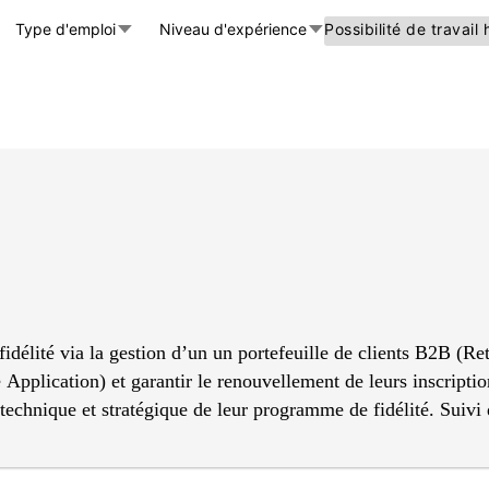
Type d'emploi
Niveau d'expérience
Possibilité de travail
fidélité via la gestion d’un un portefeuille de clients B2B (Re
lication) et garantir le renouvellement de leurs inscription
chnique et stratégique de leur programme de fidélité. Suivi d
x. Conseil stratégique : Proposer des campagnes d'animation (
la santé des comptes clients (Health Score) pour identifier 