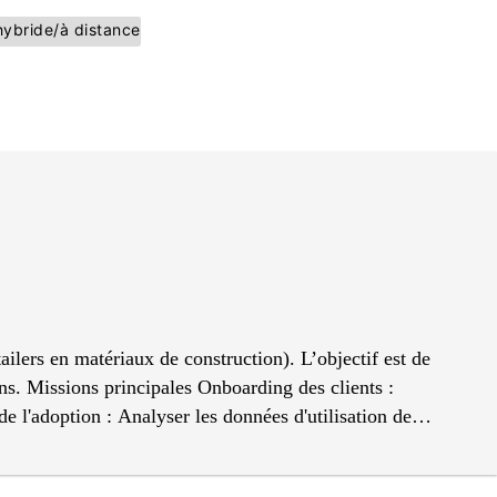
 hybride/à distance
tailers en matériaux de construction). L’objectif est de
s. Missions principales Onboarding des clients :
e l'adoption : Analyser les données d'utilisation de
promotions, défis, récompenses) pour booster l'engagement
les risques de désabonnement ( churn ). Expansion de