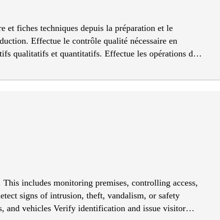
 et fiches techniques depuis la préparation et le
duction. Effectue le contrôle qualité nécessaire en
ifs qualitatifs et quantitatifs. Effectue les opérations de
ler les pannes comme défini dans le processus interne
ravail : préparation du matériel et rangement conformément
giène de sante et de sécurité selon les procédures écrites
. This includes monitoring premises, controlling access,
tect signs of intrusion, theft, vandalism, or safety
 and vehicles Verify identification and issue visitor