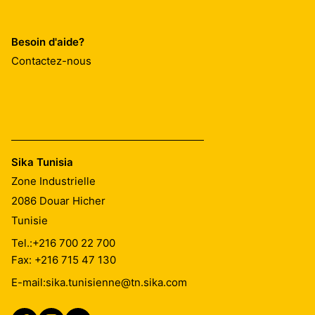
overall environmental footprint of manufacturing operat
working environment for all production staff. This includ
Besoin d'aide?
on health and safety practices, and fostering a culture 
Contactez-nous
Sika Tunisia
Zone Industrielle
2086
Douar Hicher
Tunisie
Tel.:
+216 700 22 700
Fax: +216 715 47 130
E-mail:
sika.tunisienne@tn.sika.com