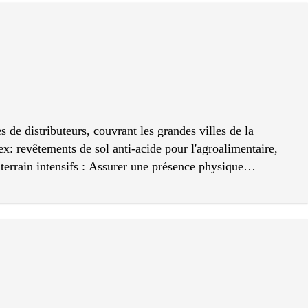
lient (VoC) : Remonter les retours d'expérience clients
de distributeurs, couvrant les grandes villes de la
ex: revêtements de sol anti-acide pour l'agroalimentaire,
 terrain intensifs : Assurer une présence physique
s. Assistance technique sur chantier : Superviser les
 Gestion logistique et douanière : Coordonner les flux de
ant les formalités transfrontalières spécifiques
onales, en portant une attention stricte aux modalités de