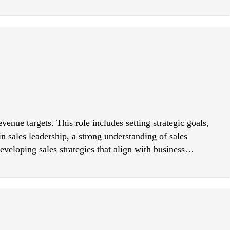
ivity reports Enforce company policies, safety rules, and
vice by giving directions and assisting visitors when
enue targets. This role includes setting strategic goals,
n sales leadership, a strong understanding of sales
developing sales strategies that align with business
gies to drive revenue growth and market expansion. Take
 and annual targets are met or exceeded. Conduct regular
ket trends, customer needs, and competitor activity to
 with targets. Track, analyze, and report on team