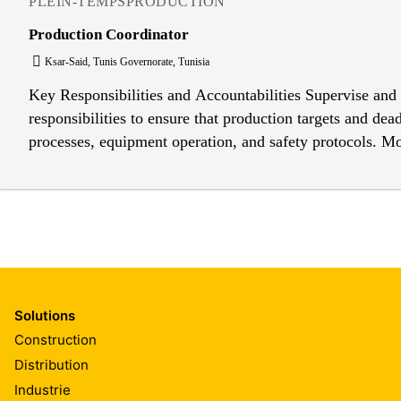
PLEIN-TEMPS
PRODUCTION
Production Coordinator
Ksar-Said, Tunis Governorate, Tunisia
Key Responsibilities and Accountabilities Supervise and 
responsibilities to ensure that production targets and dea
processes, equipment operation, and safety protocols. M
safety, or quality. Oversee and ensure the efficient opera
Coordinate production schedules, ensuring the timely and
production operators, machine operators, and laborers in 
Provide training and development opportunities for staff
performance and conduct performance evaluations, addressi
line, ensuring that products are manufactured according t
delivery of products. EHS: Quality Control and Proces
Solutions
within production operations. This includes overseeing da
Construction
corrective actions for any identified non-conformities 
Distribution
alignment with ISO 14001, the Production Supervisor is 
Industrie
compliance with environmental regulations, minimizing wa