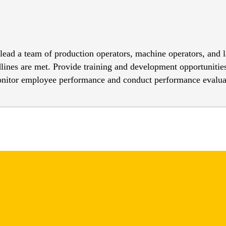
lead a team of production operators, machine operators, and 
dlines are met. Provide training and development opportunities
onitor employee performance and conduct performance evaluatio
tion of the production line, ensuring that products are manufa
 cost-effective delivery of products. Key Responsibilities an
the manufacturing process. Assign tasks and responsibilities t
, ensuring they are well-trained in production processes, equ
ng any issues related to productivity, safety, or quality. Ove
o specifications and quality standards. Coordinate production 
s Management: The Production Supervisor is accountable for
ily production activities to ensure compliance with quality st
to enhance product reliability and customer satisfaction. En
responsible for monitoring environmental impacts associated 
ste generation, and promoting sustainable practices such as re