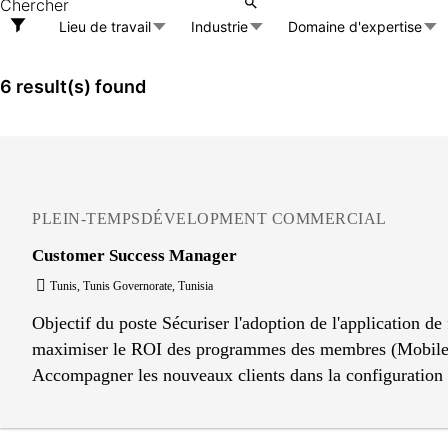
Lieu de travail
Industrie
Domaine d'expertise
6 result(s) found
PLEIN-TEMPS
DÉVELOPMENT COMMERCIAL
Customer Success Manager
Tunis, Tunis Governorate, Tunisia
Objectif du poste Sécuriser l'adoption de l'application de 
maximiser le ROI des programmes des membres (Mobile App
Accompagner les nouveaux clients dans la configuration te
l'application par les clients et les consommateurs finau
des consommateurs. Rétention et renouvellement : Suivre 