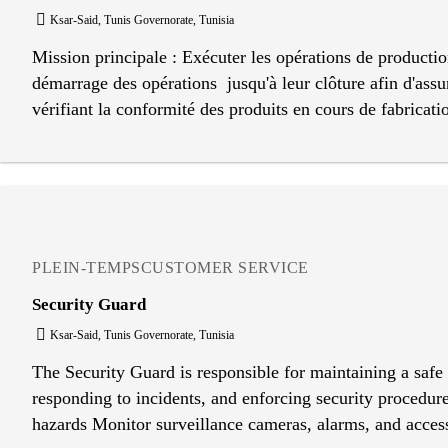
Ksar-Said, Tunis Governorate, Tunisia
Mission principale : Exécuter les opérations de productio
démarrage des opérations jusqu'à leur clôture afin d'assur
vérifiant la conformité des produits en cours de fabrication
maintenance de premier niveau basique (nettoyage, calibr
afin de garantir la disponibilité des machines et atteindr
aux règles définies afin d'assurer un cadre de travail pro
afin déviter tout risque sur sa santé et sécurité et celles 
PLEIN-TEMPS
CUSTOMER SERVICE
Security Guard
Ksar-Said, Tunis Governorate, Tunisia
The Security Guard is responsible for maintaining a safe
responding to incidents, and enforcing security procedures
hazards Monitor surveillance cameras, alarms, and access 