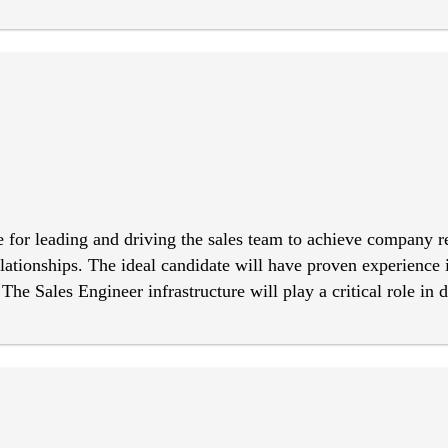
es, and alarms Write clear and accurate incident and daily act
s fire, medical incidents, or evacuations Provide customer ser
 to management or authorities
e for leading and driving the sales team to achieve company rev
elationships. The ideal candidate will have proven experience i
The Sales Engineer infrastructure will play a critical role in 
ibilities and Accountabilities Develop effective sales strate
ar and measurable objectives for the team to ensure quarterly
to ensure continuous progress. Conduct regular analysis of mar
e sales pipeline, ensuring accurate forecasting and alignment
ize, to ensure consistent progress towards goals.