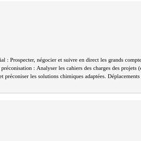
e ( upsell / cross-sell ) de fonctionnalités premium. Voix du c
: Prospecter, négocier et suivre en direct les grands comptes 
préconisation : Analyser les cahiers des charges des projets (
) et préconiser les solutions chimiques adaptées. Déplacements
 50 % de son temps de travail en Libye pour le suivi des projet
r les sites industriels pour garantir leur bonne mise en œuvre.
crédits documentaires) entre la Tunisie et la Libye, en maîtris
ts et risques : Sécuriser les transactions financières internati