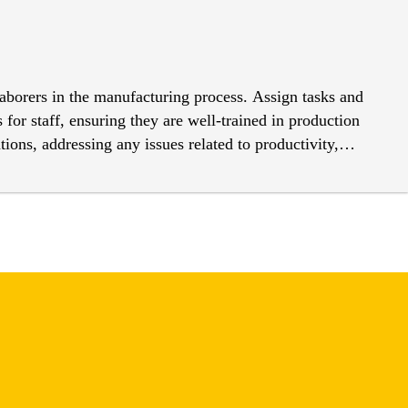
laborers in the manufacturing process. Assign tasks and
 for staff, ensuring they are well-trained in production
ns, addressing any issues related to productivity,
ctured according to specifications and quality standards.
d Accountabilities Supervise and lead a team of
o ensure that production targets and deadlines are met.
ipment operation, and safety protocols. Monitor employee
rsee and ensure the efficient operation of the production
schedules, ensuring the timely and cost-effective
 implementing the ISO 9001 Quality Management System
andards, conducting regular inspections, and facilitating
vironmental Compliance and Resource Management: In
with production processes. This involves ensuring
cycling and efficient resource utilization to reduce the