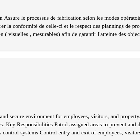
n Assure le processus de fabrication selon les modes opératoire
er la conformité de celle-ci et le respect des plannings de pro
 ( visuelles , mesurables) afin de garantir l'atteinte des object
age, remplacement de pièces simples, lubrification) et signa
e ainsi les objectifs . Assure l'organisation de son poste de t
pice à la performance Respecte strictement les procédures d'hy
de ses collègues .
 and secure environment for employees, visitors, and property
. Key Responsibilities Patrol assigned areas to prevent and de
control systems Control entry and exit of employees, visitors,