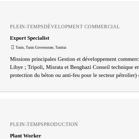
compte : Identifier les opportunités de vente additionnell
aux équipes produit pour améliorer l'application.
PLEIN-TEMPS
DÉVELOPMENT COMMERCIAL
Export Specialist
Tunis, Tunis Governorate, Tunisia
Missions principales Gestion et développement commercial 
Libye ; Tripoli, Misrata et Benghazi Conseil technique et 
protection du béton ou anti-feu pour le secteur pétrolier
continue auprès des clients, impliquant de passer plus de
phases de test ou d'application des produits chimiques su
marchandises et la liasse documentaire export (Incoterms, 
(inspections, certificats de conformité). Suivi des paiemen
paiement et au recouvrement sur la zone libyenne.
PLEIN-TEMPS
PRODUCTION
Plant Worker