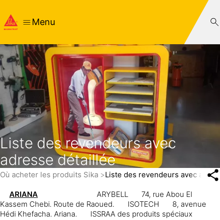
Menu
Liste des revendeurs avec
adresse détaillée
Où acheter les produits Sika
Liste des revendeurs avec adress
ARIANA
ARYBELL
74, rue Abou El
Kassem Chebi. Route de Raoued.
ISOTECH
8, avenue
Hédi Khefacha. Ariana.
ISSRAA des produits spéciaux