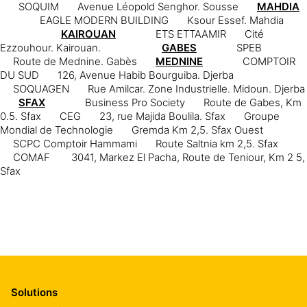
SOQUIM
Avenue Léopold Senghor. Sousse
MAHDIA
EAGLE MODERN BUILDING
Ksour Essef. Mahdia
KAIROUAN
ETS ETTAAMIR
Cité
Ezzouhour. Kairouan.
GABES
SPEB
Route de Mednine. Gabès
MEDNINE
COMPTOIR
DU SUD
126, Avenue Habib Bourguiba. Djerba
SOQUAGEN
Rue Amilcar. Zone Industrielle. Midoun. Djerba
SFAX
Business Pro Society
Route de Gabes, Km
0.5. Sfax
CEG
23, rue Majida Boulila. Sfax
Groupe
Mondial de Technologie
Gremda Km 2,5. Sfax Ouest
SCPC Comptoir Hammami
Route Saltnia km 2,5. Sfax
COMAF
3041, Markez El Pacha, Route de Teniour, Km 2 5,
Sfax
Solutions