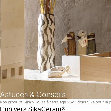
Astuces & Conseils
Nos produits Sika
Colles à carrelage
Solutions Sika pour la
L'univers SikaCeram®