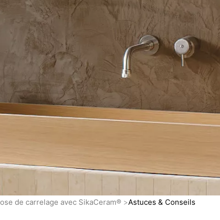
 pose de carrelage avec SikaCeram®
Astuces & Conseils