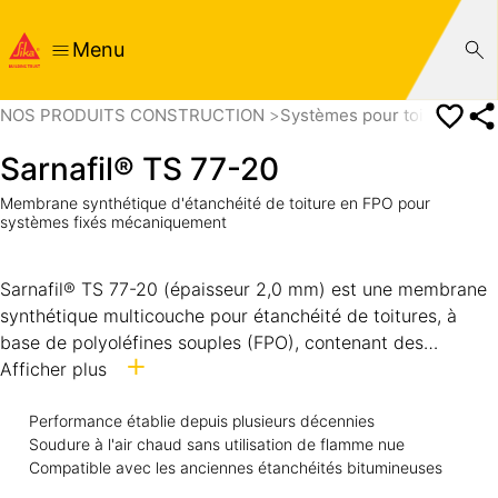
Menu
NOS PRODUITS CONSTRUCTION
Systèmes pour toitures
Me
Sarnafil® TS 77-20
Membrane synthétique d'étanchéité de toiture en FPO pour
systèmes fixés mécaniquement
Sarnafil® TS 77-20 (épaisseur 2,0 mm) est une membrane
synthétique multicouche pour étanchéité de toitures, à
base de polyoléfines souples (FPO), contenant des
stabilisants contre le rayonnement ultraviolet et des
Afficher plus
ignifugeants. Elle est renforcée d’une armature polyester et
d’un voile de verre non tissé. Sarnafil® TS 77-20 est
Performance établie depuis plusieurs décennies
Soudure à l'air chaud sans utilisation de flamme nue
conforme à la norme EN 13956.
Compatible avec les anciennes étanchéités bitumineuses
Sarnafil® TS 77-20 est une membrane soudable à l'air