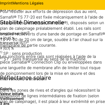
Fixation mécanique linéaire (Sarnabar®)
Imprint
Mentions Légales
≥ 500 N/50 mm
(EN 12317-2)
Pour résister aux efforts de dépression dus au vent,
Sarnafil® TS 77-20 est fixée mécaniquement à l'aide de
Stabilité Dimensionnelle
rails (profilés métalliques Sarnabar®), disposés selon un
plan de calepinage préalablement établi. Les rails sont
1)
longitudinal (SP)
ensuite recouverts d'une bande de pontage en Sarnafil®
Contact
≤ |0,2| %
TS 77-20 de 20 cm de large, soudée à l'air chaud sur la
2)
transversal (ST)
membrane de partie courante.
≤ |0,1| %
1)
SP : sens production
Les jonctions entre rails sont réalisées à l'aide de la
2)
ST : sens transversal au sens de la machine
pièce Sarnabar® Connection Clip ou enveloppées dans
une languette de membrane afin de limiter tout risque
de poinçonnement lors de la mise en œuvre et des
Réflectance solaire
interventions d'entretien.
Coloris
Dans les zones de rives et d'angles qui nécessitent la
Valeur initiale
disposition de lignes intermédiaires de fixation (selon
Vieillissement
plan de calepinage), il est placé à leur extrémité en prise
3 ans