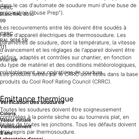
-
dans le cas d'automate de soudure muni d'une buse de
CRRC
préparation ("buse Prep").
Blanc RAL 9016
99
-
Les recouvrements entre lés doivent être soudés à
CRRC
l'aide d'appareil électriques de thermosoudure. Les
RAL 9016 SR
paramètres de soudure, dont la température, la vitesse
111
d'avancement et les réglages de l'appareil doivent être
-
définis, adaptés et contrôles sur chantier, en fonction
Intertek
du type de matériel et des conditions météorologiques,
préalablement aux opérations de soudure.
Les produits testés par le CRRC sont listés dans la base
produits du Cool Roof Rating Council (CRRC).
Émittance thermique
Vérification des soudures
Toutes les soudures doivent être soigneusement
Coloris
contrôlées à la pointe sèche ou au tournevis plat, en
Valeur initiale
lisière de toutes les jonctions. Tous les défauts doivent
Vieillissement
être repris par thermosoudure.
3 ans
Laboratoire d'essai