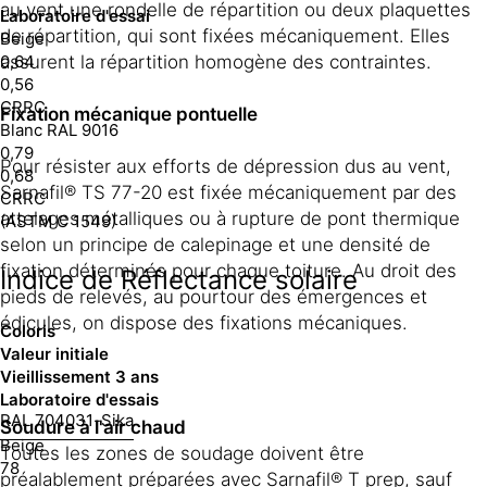
au vent une rondelle de répartition ou deux plaquettes
Laboratoire d'essai
de répartition, qui sont fixées mécaniquement. Elles
Beige
0,64
assurent la répartition homogène des contraintes.
0,56
CRRC
Fixation mécanique pontuelle
Blanc RAL 9016
0,79
Pour résister aux efforts de dépression dus au vent,
0,68
Sarnafil® TS 77-20 est fixée mécaniquement par des
CRRC
attelages métalliques ou à rupture de pont thermique
(ASTM C 1549)
selon un principe de calepinage et une densité de
fixation déterminés pour chaque toiture. Au droit des
Indice de Réflectance solaire
pieds de relevés, au pourtour des émergences et
édicules, on dispose des fixations mécaniques.
Coloris
Valeur initiale
Vieillissement 3 ans
Laboratoire d'essais
RAL 7040
31
-
Sika
Soudure à l'air chaud
Beige
Toutes les zones de soudage doivent être
78
préalablement préparées avec Sarnafil® T prep, sauf