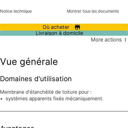
chaud formulée pour l'exposition directe (étanchéité
apparente) et conçue pour une utilisation sous toutes les
Notice technique
Montrer tous les documents
conditions climatiques.
Sarnafil® TS 77-20 est produite avec incorporation d’un
Où acheter
voile de verre non-tissé pour améliorer la stabilité
Livraison à domicile
dimensionnelle et d’une armature polyester pour une
More actions
résistance élevée.
Vue générale
Domaines d'utilisation
Membrane d'étanchéité de toiture pour :
systèmes apparents fixés mécaniquement.