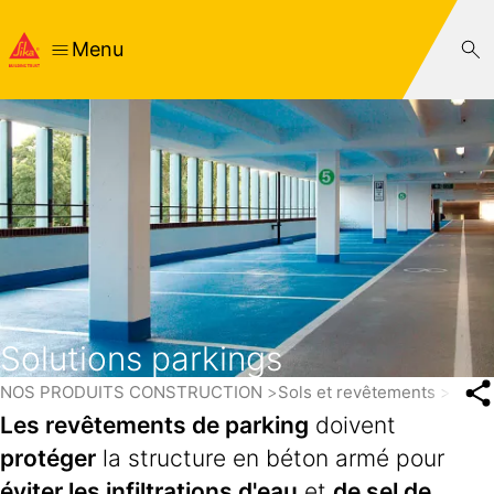
Menu
Solutions parkings
NOS PRODUITS CONSTRUCTION
Sols et revêtements
Solut
Les revêtements de parking
doivent
protéger
la structure en béton armé pour
éviter les infiltrations d'eau
et
de sel de