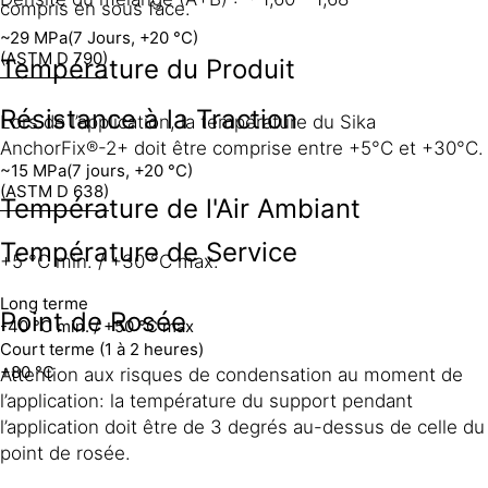
compris en sous face.
~29 MPa
(7 Jours, +20 °C)
(ASTM D 790)
Température du Produit
Résistance à la Traction
Lors de l’application, la température du Sika
AnchorFix®-2+ doit être comprise entre +5°C et +30°C.
~15 MPa
(7 jours, +20 °C)
(ASTM D 638)
Température de l'Air Ambiant
Température de Service
+5 °C min. / +30 °C max.
Long terme
Point de Rosée
-40 °C min. / +50 °C max
Court terme (1 à 2 heures)
+80 °C
Attention aux risques de condensation au moment de
l’application: la température du support pendant
l’application doit être de 3 degrés au-dessus de celle du
point de rosée.