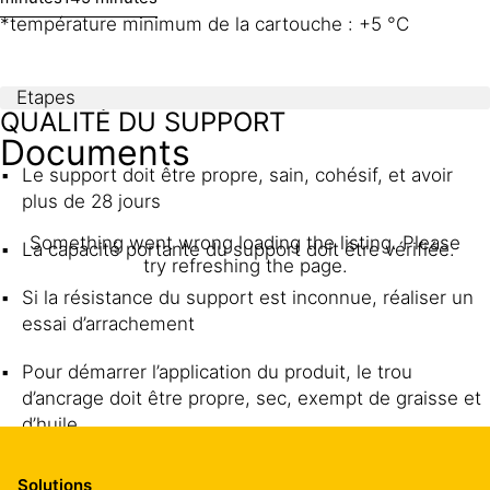
*température minimum de la cartouche : +5 °C
Etapes
QUALITÉ DU SUPPORT
Documents
Le support doit être propre, sain, cohésif, et avoir
plus de 28 jours
Something went wrong loading the listing. Please
La capacité portante du support doit être vérifiée.
try refreshing the page.
Si la résistance du support est inconnue, réaliser un
essai d’arrachement
Pour démarrer l’application du produit, le trou
d’ancrage doit être propre, sec, exempt de graisse et
d’huile, …
Il doit être nettoyé plusieurs fois avec une brosse.
Solutions