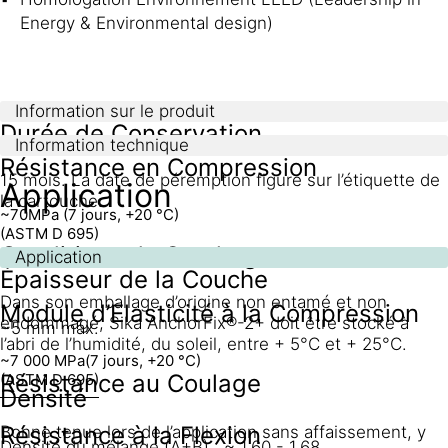
Energy & Environmental design)
Information sur le produit
Durée de Conservation
Information technique
Résistance en Compression
15 mois. La date de péremption figure sur l’étiquette de
Application
la cartouche.
~70
MPa (7 jours, +20 °C)
(ASTM D 695)
Conditions de Stockage
Application
Épaisseur de la Couche
Dans son emballage d’origine non entamé et non
Module d’Elasticité à la Compression
endommagé, Sika AnchorFix®-2+ doit être stocké à
~5 mm max.
l’abri de l’humidité, du soleil, entre + 5°C et + 25°C.
~7 000 MPa
(7 jours, +20 °C)
Résistance au Coulage
(ASTM D 695)
Densité
Résistance à la Flexion
Bonne tenue lors de l’application sans affaissement, y
Densité du mélange (A+B) : ~ 1,60 - 1,68