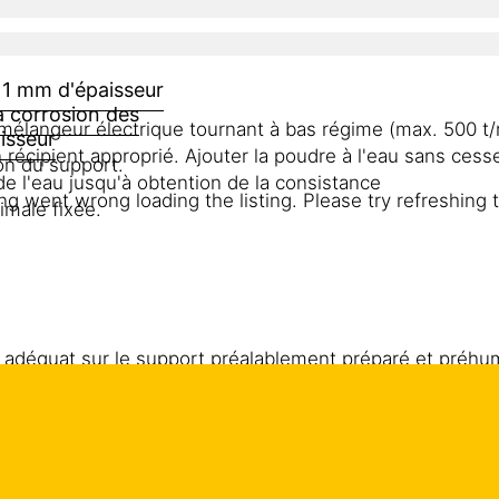
 1 mm d'épaisseur
a corrosion des
langeur électrique tournant à bas régime (max. 500 t/m
isseur
récipient approprié. Ajouter la poudre à l'eau sans ce
on du support.
 l'eau jusqu'à obtention de la consistance
g went wrong loading the listing. Please try refreshing 
imale fixée.
t adéquat sur le support préalablement préparé et préhumid
n faire pénétrer Sika MonoTop®-1010 dans le support en 
 frais sur frais sur le coulis d'adhérence appliqué.