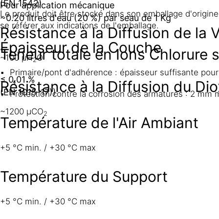
(EN 1542)
Pour application mécanique
Le produit doit être stocké dans son emballage d'origine
~0.20 litres d'eau (20 %) par seau de 1 Kg
se référer aux indications de l'emballage.
Résistance à la Diffusion de la 
Épaisseur de la Couche
Teneur totale en Ions Chlorure 
~100 µH
O
2
Primaire/pont d'adhérence : épaisseur suffisante pour
≤ 0,01 %
Résistance à la Diffusion du D
(EN 1015-17))
Protection contre la corrosion des armatures : 2 mm 
~1200 µCO
2
Température de l'Air Ambiant
+5 °C min. / +30 °C max
Température du Support
+5 °C min. / +30 °C max