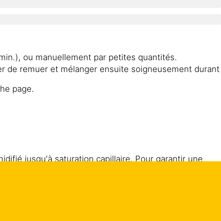
in.), ou manuellement par petites quantités.
sser de remuer et mélanger ensuite soigneusement durant
the page.
ifié jusqu'à saturation capillaire. Pour garantir une
béton afin que toutes les irrégularités du support