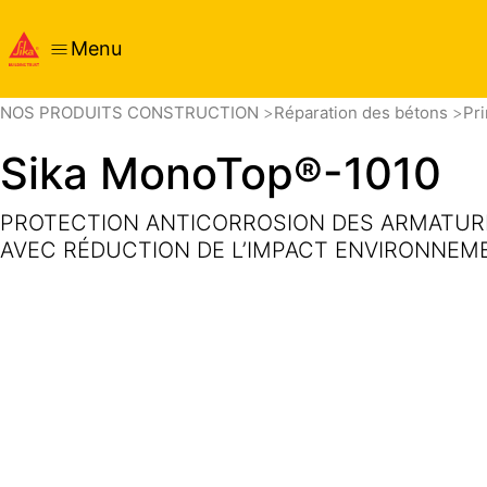
Menu
Vue générale
Détails sur le produit
Application
Docu
NOS PRODUITS CONSTRUCTION
Réparation des bétons
Pr
Sika MonoTop®-1010
PROTECTION ANTICORROSION DES ARMATURE
AVEC RÉDUCTION DE L’IMPACT ENVIRONNEM