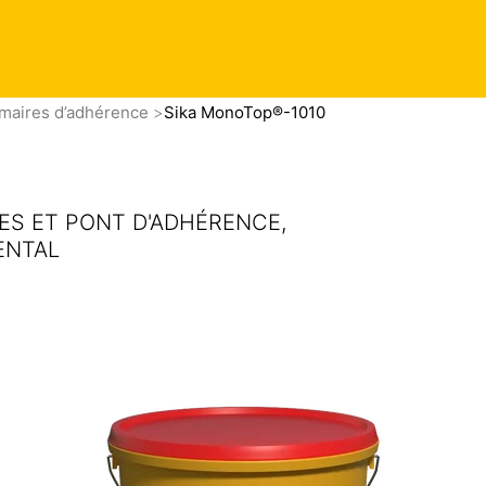
L
ments
imaires d’adhérence
Sika MonoTop®-1010
S ET PONT D'ADHÉRENCE,
ENTAL