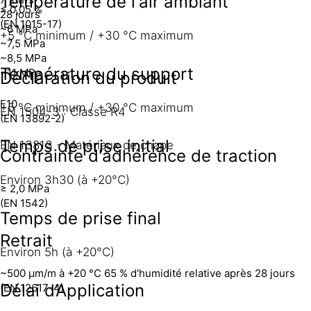
Température de l'air ambiant
≤ 0,05 %
28 jours
(EN 1015-17)
~6 MPa
+5 °C minimum / +30 °C maximum
~7,5 MPa
~8,5 MPa
Température du support
~11 MPa
Déclaration du produit
F10
+5 °C minimum / +30 °C maximum
EN 1504-3 : Classe R4
(EN 13892-2)
Temps de prise initial
EN 13813 - Matériaux de chape
Contrainte d'adhérence de traction
Environ 3h30 (à +20°C)
≥ 2,0 MPa
(EN 1542)
Temps de prise final
Retrait
Environ 5h (à +20°C)
~500 µm/m à +20 °C 65 % d'humidité relative après 28 jours
Délai d’Application
(EN 12617-4)