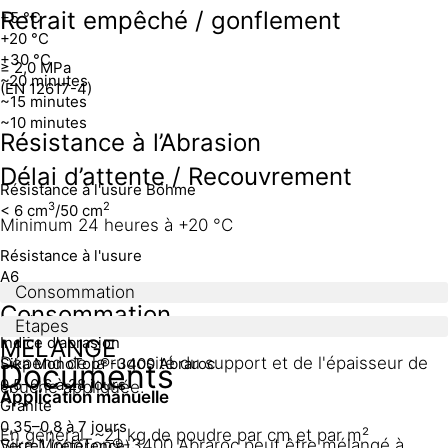
Retrait empêché / gonflement
+5 °C
+20 °C
+30 °C
≥ 2,0 MPa
~20 minutes
(EN 12617-4)
~15 minutes
~10 minutes
Résistance à l’Abrasion
Délai d’attente / Recouvrement
Résistance à l'usure Böhme
3
2
< 6 cm
/50 cm
Minimum 24 heures à +20 °C
Résistance à l'usure
A6
Consommation
Consommation
Matériau
Etapes
Indice d'abrasion
MÉLANGE
Dépend de la rugosité du support et de l'épaisseur de
Sika MonoTop®-3400 Abraroc
Documents
0,5–0,6 à 28 jours
couche appliquée.
Application manuelle
Granite
0,35–0,8 à 7 jours
En général, ~21 kg de poudre par cm et par m²
Sika MonoTop®-3400 Abraroc peut être mélangé à
Verre
1 (référence)