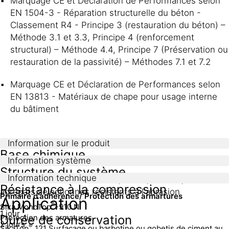
Marquage CE et Déclaration de Performances selon
EN 1504-3 - Réparation structurelle du béton -
Classement R4 - Principe 3 (restauration du béton) –
Méthode 3.1 et 3.3, Principe 4 (renforcement
structural) – Méthode 4.4, Principe 7 (Préservation ou
restauration de la passivité) – Méthodes 7.1 et 7.2
Marquage CE et Déclaration de Performances selon
EN 13813 - Matériaux de chape pour usage interne
du bâtiment
Information sur le produit
Base chimique
Information système
Structure du système
Information technique
Ciment résistant aux sulfates, fibres, additifs, et
Résistance à la compression
agrégats sélectionnés résistants à l'abrasion
Primaire d'adhérence/ Protection des armartures
Application
®
Sika MonoTop
-910 N
1 jour
Durée de conservation
Protection des armatures
2 jours
®
SikaTop
121 Surfaçage ou barbotine ou gobetis de ciment au