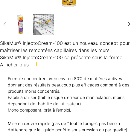
SikaMur® InjectoCream-100 est un nouveau concept pour
maîtriser les remontées capillaires dans les murs.
SikaMur® InjectoCream-100 se présente sous la forme
d’une crème hydrofuge. Il est simplement injecté à l’aide
Afficher plus
d’un pistolet dans une série de trous forés dans les joints
des maçonneries.
Formule concentrée avec environ 80% de matières actives
donnant des résultats beaucoup plus efficaces comparé à des
Une fois injecté, SikaMur® InjectoCream-100 se diffuse
produits moins concentrés.
dans le mur humide pour former une barrière qui bloque
Facile à utiliser (faible risque d’erreur de manipulation, moins
l’eau et empêche ainsi l’apparition d’humidité
dépendant de l’habilité de l’utilisateur).
ascensionnelle.
Mono composant, prêt à l’emploi.
Mise en œuvre rapide (pas de ‘’double forage’’, pas besoin
d’attendre que le liquide pénètre sous pression ou par gravité).