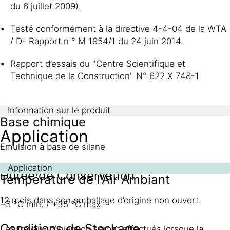
du 6 juillet 2009).
Testé conformément à la directive 4-4-04 de la WTA
/ D- Rapport n ° M 1954/1 du 24 juin 2014.
Rapport d’essais du "Centre Scientifique et
Technique de la Construction" N° 622 X 748-1
Information sur le produit
Base chimique
Application
Emulsion à base de silane
Application
Durée de Conservation
Température de l'Air Ambiant
12 mois dans son emballage d’origine non ouvert.
+5 °C min. / +35 °C max.
Conditions de Stockage
Les travaux d’injection seront effectués lorsque la