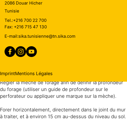
2086
Douar Hicher
30 cm
27 cm
Tunisie
10 à 12 mm
Tel.:
+216 700 22 700
40 cm
37 cm
10 à 12 mm
Fax: +216 715 47 130
Pour les murs au-delà de 40 cm d’épaisseur, le perçage
E-mail:
sika.tunisienne@tn.sika.com
doit s’arrêter à 4 cm maximum du fond afin d’éviter de
traverser le mur.
(exemple : pour un mur de 60 cm, percer sur une
profondeur de 56 cm).
Imprint
Mentions Légales
Régler la mèche de forage afin de définir la profondeur
du forage (utiliser un guide de profondeur sur le
perforateur ou appliquer une marque sur la mèche).
Forer horizontalement, directement dans le joint du mur
à traiter, et à environ 15 cm au-dessus du niveau du sol.