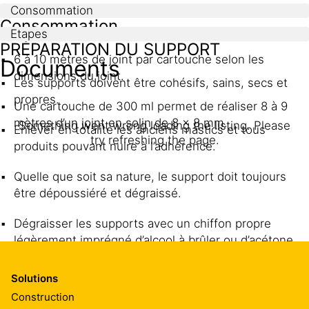
Consommation
Consommation
Etapes
PRÉPARATION DU SUPPORT
6 à 10 mètres de joint par cartouche selon les
Documents
dimensions du joint.
Les supports doivent être cohésifs, sains, secs et
propres.
Une cartouche de 300 ml permet de réaliser 8 à 9
mètres d’un joint en solin de 8 x 8 mm.
Something went wrong loading the listing. Please
Enlever en totalité les anciens mastics et tous
try refreshing the page.
produits pouvant nuire à l’adhérence.
Quelle que soit sa nature, le support doit toujours
être dépoussiéré et dégraissé.
Dégraisser les supports avec un chiffon propre
légèrement imprégné d’alcool à brûler ou d’acétone.
Dégraisser les supports synthétiques avec un chiffon
Solutions
®
propre légèrement imprégné de Sika
Aktivator 205.
Construction
Avant l’application du mastic, laisser sécher au moins