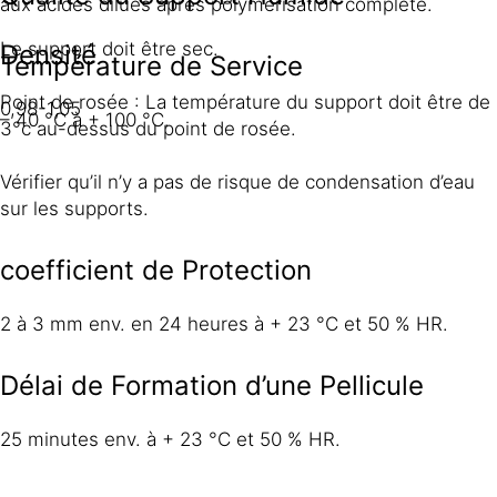
aux acides dilués après polymérisation complète.
Le support doit être sec.
Densité
Température de Service
Point de rosée : La température du support doit être de
0,98-1,05
– 40 °C à + 100 °C.
3°c au-dessus du point de rosée.
Vérifier qu’il n’y a pas de risque de condensation d’eau
sur les supports.
coefficient de Protection
2 à 3 mm env. en 24 heures à + 23 °C et 50 % HR.
Délai de Formation d’une Pellicule
25 minutes env. à + 23 °C et 50 % HR.