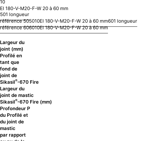
10
EI 180-V-M20-F-W 20 à 60 mm
50
1 longueur
référence 50
50
10
EI 180-V-M20-F-W 20 à 60 mm
60
1 longueur
référence 60
60
10
EI 180-V-M20-F-W 20 à 60 mm
Largeur du
joint (mm)
Profilé en
tant que
fond de
joint de
®
Sikasil
-670 Fire
Largeur du
joint de mastic
®
Sikasil
-670 Fire (mm)
Profondeur P
du Profilé et
du joint de
mastic
par rapport