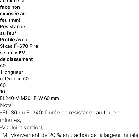
au nu de la
face non
exposée au
feu (mm)
Résistance
au feu*
Profilé avec
®
Sikasil
-670 Fire
selon le PV
de classement
60
1 longueur
référence 60
60
10
EI 240-V-M20- F-W 60 mm
Nota :
-EI 180 ou EI 240: Durée de résistance au feu en
minutes,
-V : Joint vertical,
-M: Mouvement de 20 % en traction de la largeur initiale