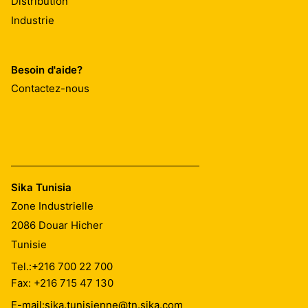
Distribution
au nu de la
ruisselants.
Industrie
face non
exposée au
®
Pose avec mastic Sikasil
-670 Fire:
Se référer à la
feu (mm)
®
Résistance
notice produit Sikasil
-670 Fire.
Besoin d'aide?
au feu*
Contactez-nous
Profilé avec
ou sans
®
Sikasil
-670
Fire
selon les PV
de classement
20
Sika Tunisia
1 longueur
Zone Industrielle
référence 20
20
2086
Douar Hicher
10
Tunisie
EI 180-H-M20-F-W 20 à 40 mm
Tel.:
+216 700 22 700
30
1 longueur
Fax: +216 715 47 130
référence 30
E-mail:
sika.tunisienne@tn.sika.com