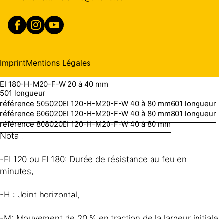
30
15
EI 180-H-M20-F-W 20 à 40 mm
40
1 longueur
référence 40
Imprint
Mentions Légales
40
20
EI 180-H-M20-F-W 20 à 40 mm
50
1 longueur
référence 50
50
20
EI 120-H-M20-F-W 40 à 80 mm
60
1 longueur
référence 60
60
20
EI 120-H-M20-F-W 40 à 80 mm
80
1 longueur
référence 80
80
20
EI 120-H-M20-F-W 40 à 80 mm
Nota :
-EI 120 ou EI 180: Durée de résistance au feu en
minutes,
-H : Joint horizontal,
-M: Mouvement de 20 % en traction de la largeur initiale