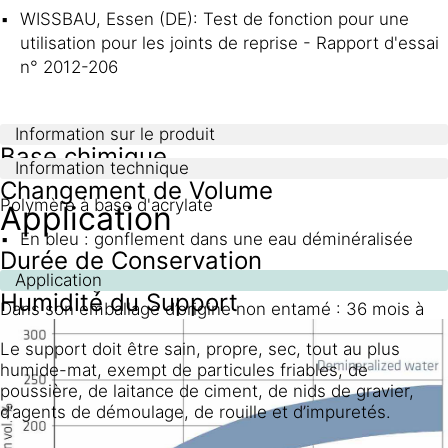
WISSBAU, Essen (DE): Test de fonction pour une
utilisation pour les joints de reprise - Rapport d'essai
n° 2012-206
Information sur le produit
Base chimique
Information technique
Changement de Volume
Polymère à base d'acrylate
Application
En bleu : gonflement dans une eau déminéralisée
Durée de Conservation
Application
En vert : gonflement dans une eau saline à 5%
Humidité du Support
Dans son emballage d’origine non entamé : 36 mois à
partir de la date de production.
Le support doit être sain, propre, sec, tout au plus
humide-mat, exempt de particules friables, de
Conditions de Stockage
poussière, de laitance de ciment, de nids de gravier,
d’agents de démoulage, de rouille et d’impuretés.
Stocker à des températures comprises entre +5°C et