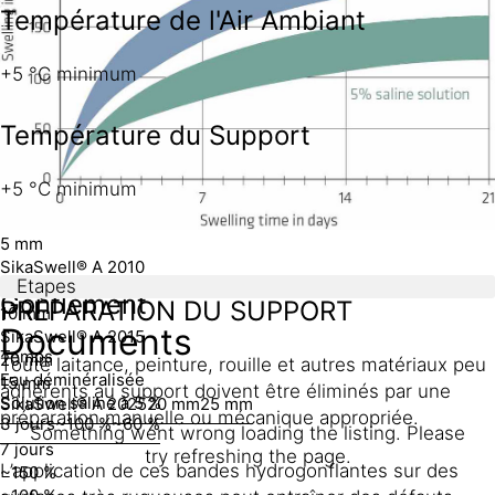
+35°C. Entreposer au sec. Protéger des rayons UV.
Température de l'Air Ambiant
Dimensions
+5 °C minimum
Type
Température du Support
Largeur
Épaisseur
+5 °C minimum
SikaSwell® A 2005
20 mm
5 mm
SikaSwell® A 2010
Etapes
20 mm
Gonflement
PRÉPARATION DU SUPPORT
10 mm
Documents
SikaSwell® A 2015
Temps
20 mm
Toute laitance, peinture, rouille et autres matériaux peu
Eau déminéralisée
15 mm
adhérents au support doivent être éliminés par une
Solution saline à 5 %
SikaSwell® A 2025
20 mm
25 mm
préparation manuelle ou mécanique appropriée.
3 jours
~100 %
~60 %
Something went wrong loading the listing. Please
7 jours
try refreshing the page.
L’application de ces bandes hydrogonflantes sur des
~150 %