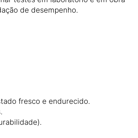
idação de desempenho.
a
ado fresco e endurecido.
.
rabilidade).