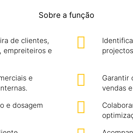
Sobre a função
ra de clientes,
Identifi
 empreiteiros e
projecto
merciais e
Garantir
internas.
vendas e
ção e dosagem
Colabora
optimiza
liente.
Acompanh