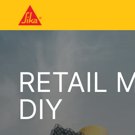
RETAIL 
DIY