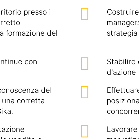
itorio presso i
Costruire
orretto
managers 
la formazione del
strategia
ontinue con
Stabilire 
d'azione 
 conoscenza del
Effettuar
e una corretta
posiziona
ika.
concorre
tazione
Lavorare 