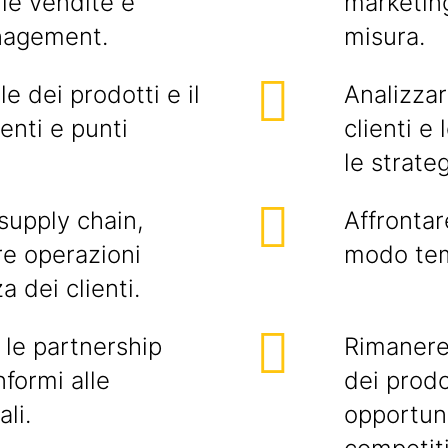
le vendite e
marketin
anagement.
misura.
le dei prodotti e il
Analizzar
enti e punti
clienti e
le strate
(supply chain,
Affrontar
re operazioni
modo tem
a dei clienti.
e le partnership
Rimanere
nformi alle
dei prodot
li.
opportuni