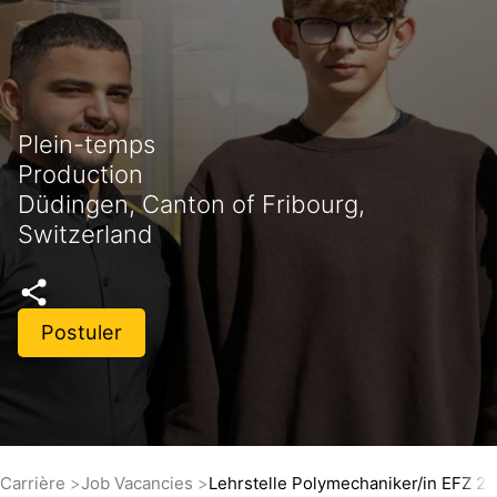
Plein-temps
Production
Düdingen, Canton of Fribourg,
Switzerland
Postuler
Carrière
Job Vacancies
Lehrstelle Polymechaniker/in EFZ 2