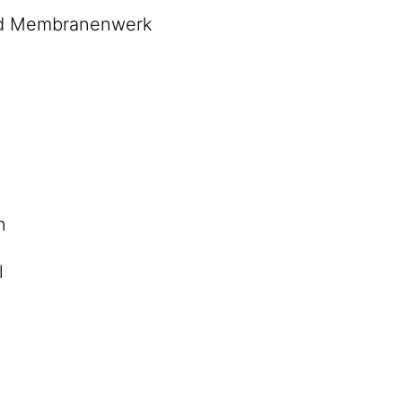
und Membranenwerk
n
l